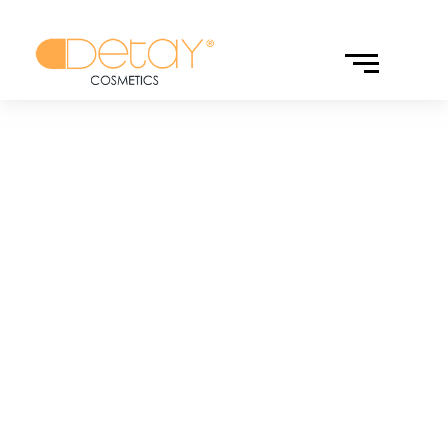
Dispenser
Çözümlerimiz
Detay Kozmetik olarak, çeşitli sektörlerde ihtiyaç duyulan
dispenser çözümlerini estetik ve işlevsel bir yaklaşımla
sunuyoruz. İster sağlık sektöründe, ister konaklama,
restoran veya ofis ortamlarında olsun, dağıtıcılarımız her
işletmenin gereksinimlerine uyum sağlar. Ürünlerimizin
şık tasarımları, hem kullanıcı deneyimini iyileştirir hem de
markanızın prestijini yükseltir.
Keşfet